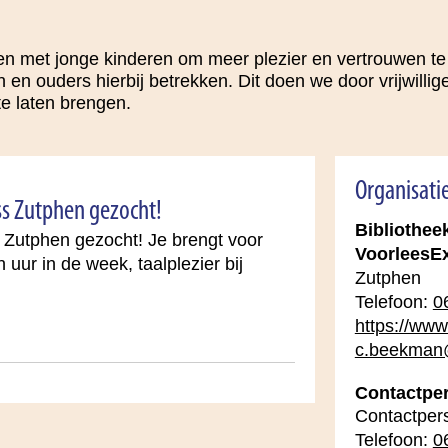
 met jonge kinderen om meer plezier en vertrouwen te kr
zen en ouders hierbij betrekken. Dit doen we door vrijwill
 te laten brengen.
Organisati
ess Zutphen gezocht!
Bibliotheek
s Zutphen gezocht! Je brengt voor
VoorleesE
uur in de week, taalplezier bij
Zutphen
Telefoon:
0
https://www.
c.beekman@
Contactpe
Contactper
Telefoon:
0