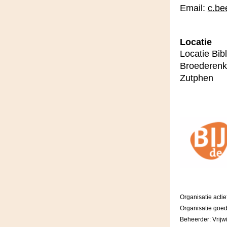
Email:
c.be
Locatie
Locatie Bib
Broederenk
Zutphen
Organisatie actie
Organisatie goe
Beheerder: Vrijwi