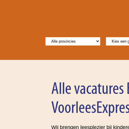
Alle vacatures 
VoorleesExpres
Wij brengen leesplezier bij kinder