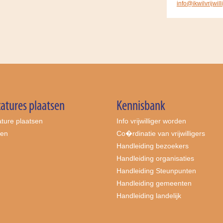
info@ikwilvrijwil
atures plaatsen
Kennisbank
ture plaatsen
Info vrijwilliger worden
ten
Co�rdinatie van vrijwilligers
Handleiding bezoekers
Handleiding organisaties
Handleiding Steunpunten
Handleiding gemeenten
Handleiding landelijk