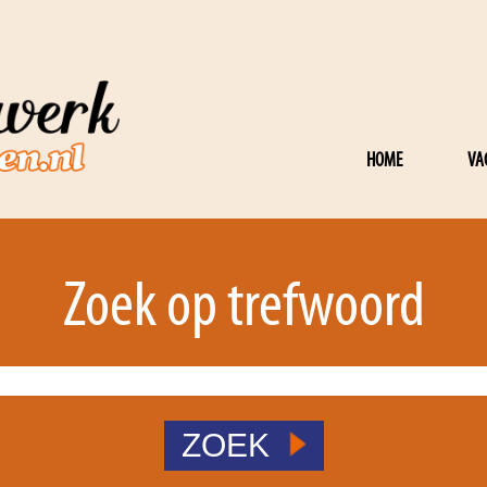
HOME
VA
Zoek op trefwoord
ZOEK