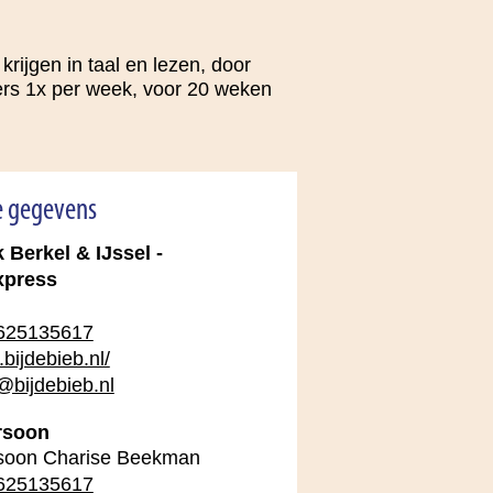
ijgen in taal en lezen, door
igers 1x per week, voor 20 weken
e gegevens
 Berkel & IJssel -
xpress
625135617
bijdebieb.nl/
bijdebieb.nl
rsoon
soon Charise Beekman
625135617