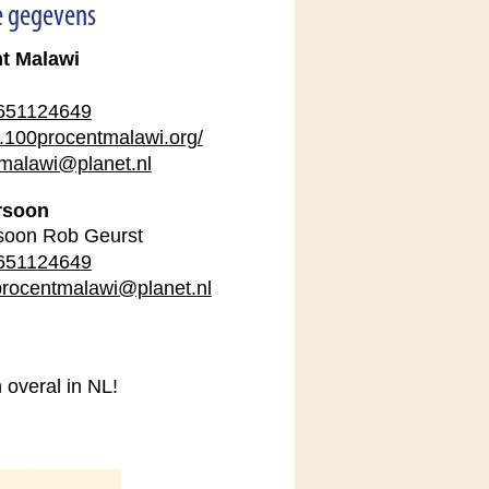
e gegevens
t Malawi
651124649
.100procentmalawi.org/
malawi@planet.nl
rsoon
soon Rob Geurst
651124649
rocentmalawi@planet.nl
 overal in NL!