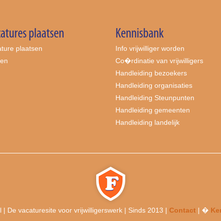
atures plaatsen
Kennisbank
ture plaatsen
Info vrijwilliger worden
ten
Co�rdinatie van vrijwilligers
Handleiding bezoekers
Handleiding organisaties
Handleiding Steunpunten
Handleiding gemeenten
Handleiding landelijk
l | De vacaturesite voor vrijwilligerswerk | Sinds 2013 |
Contact
| �
Ken