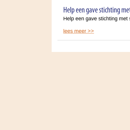
Help een gave stichting me
Help een gave stichting met 
lees meer >>