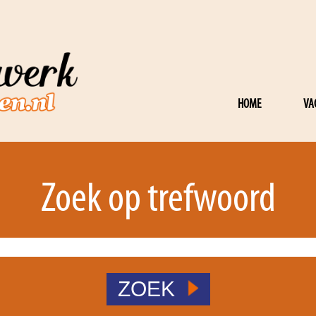
HOME
VA
Zoek op trefwoord
ZOEK