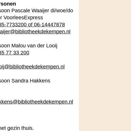
rsonen
soon Pascale Waaijer di/woe/do
er VoorleesExpress
85-7733200 of 06-14447878
aijer@bibliotheekdekempen.nl
soon Malou van der Looij
85 77 33 200
oij@bibliotheekdekempen.nl
soon Sandra Hakkens
kkens@bibliotheekdekempen.nl
het gezin thuis.