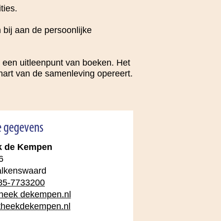
ties.
 bij aan de persoonlijke
 een uitleenpunt van boeken. Het
hart van de samenleving opereert.
e gegevens
ek de Kempen
6
alkenswaard
85-7733200
theek dekempen.nl
otheekdekempen.nl