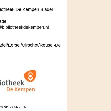
bliotheek De Kempen Bladel
adel
@bibliotheekdekempen.nl
adel/Eersel/Oirschot/Reusel-De
f sinds: 24-06-2016