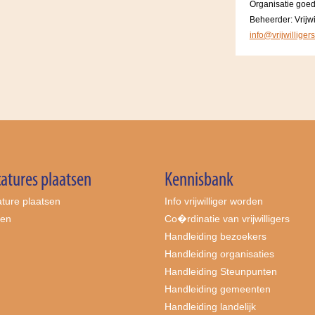
Organisatie goe
Beheerder: Vrijwi
info@vrijwilliger
atures plaatsen
Kennisbank
ture plaatsen
Info vrijwilliger worden
ten
Co�rdinatie van vrijwilligers
Handleiding bezoekers
Handleiding organisaties
Handleiding Steunpunten
Handleiding gemeenten
Handleiding landelijk