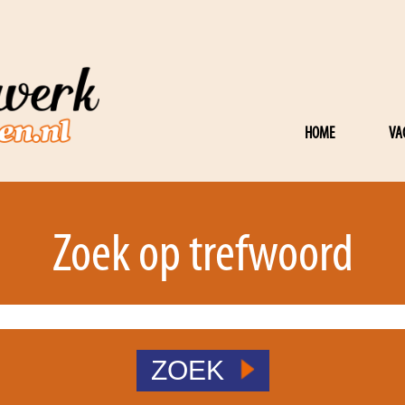
HOME
VA
Zoek op trefwoord
ZOEK