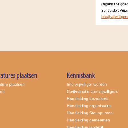
Organisatie goe
Beheerder: Vrijwi
info@vrijwilliger
atures plaatsen
Kennisbank
ture plaatsen
Info vrijwilliger worden
ten
Co�rdinatie van vrijwilligers
Handleiding bezoekers
Handleiding organisaties
Handleiding Steunpunten
Handleiding gemeenten
Handleiding landelijk