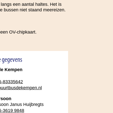
langs een aantal haltes. Het is
ze bussen niet staand meereizen.
t een OV-chipkaart.
e gegevens
de Kempen
6-83335642
uurtbusdekempen.nl
rsoon
soon Janus Huijbregts
6-3619 9848