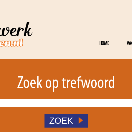
HOME
VA
Zoek op trefwoord
ZOEK