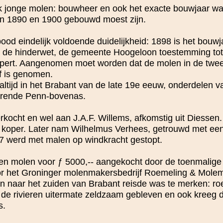
jk jonge molen: bouwheer en ook het exacte bouwjaar wa
en 1890 en 1900 gebouwd moest zijn.
ood eindelijk voldoende duidelijkheid: 1898 is het bouwja
n de hinderwet, de gemeente Hoogeloon toestemming tot
Hapert. Aangenomen moet worden dat de molen in de twe
f is genomen.
 altijd in het Brabant van de late 19e eeuw, onderdelen v
aterende Penn-bovenas.
rkocht en wel aan J.A.F. Willems, afkomstig uit Diessen
 koper. Later nam Wilhelmus Verhees, getrouwd met een
47 werd met malen op windkracht gestopt.
len molen voor ƒ 5000,-- aangekocht door de toenmalig
oor het Groninger molenmakersbedrijf Roemeling & Mole
 naar het zuiden van Brabant reisde was te merken: ro
 de rivieren uitermate zeldzaam gebleven en ook kreeg 
s.