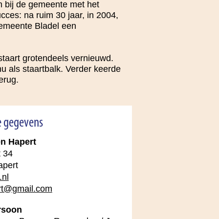
ch bij de gemeente met het
ces: na ruim 30 jaar, in 2004,
 gemeente Bladel een
staart grotendeels vernieuwd.
u als staartbalk. Verder keerde
erug.
e gegevens
n Hapert
t 34
pert
nl
rt@gmail.com
rsoon