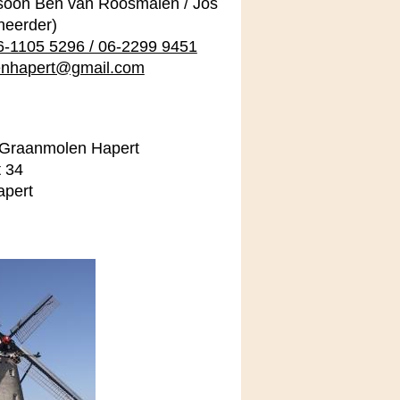
soon Ben van Roosmalen / Jos
heerder)
6-1105 5296 / 06-2299 9451
nhapert@gmail.com
 Graanmolen Hapert
t 34
pert