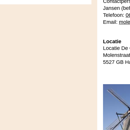
Contactper
Jansen (be
Telefoon:
0
Email:
mole
Locatie
Locatie De
Molenstraa
5527 GB Ha