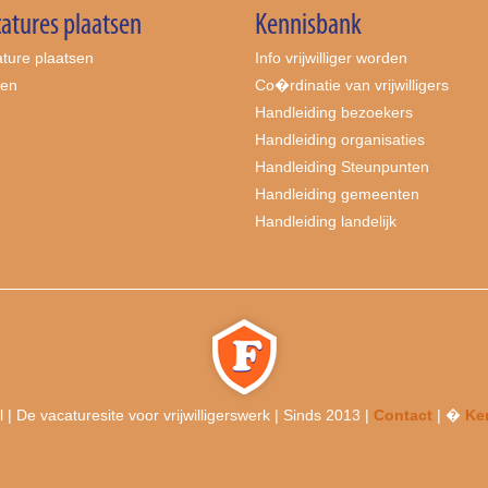
atures plaatsen
Kennisbank
ture plaatsen
Info vrijwilliger worden
ten
Co�rdinatie van vrijwilligers
Handleiding bezoekers
Handleiding organisaties
Handleiding Steunpunten
Handleiding gemeenten
Handleiding landelijk
l | De vacaturesite voor vrijwilligerswerk | Sinds 2013 |
Contact
| �
Ken