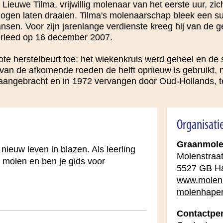
Lieuwe Tilma, vrijwillig molenaar van het eerste uur, zi
ogen laten draaien. Tilma's molenaarschap bleek een suc
Jansen. Voor zijn jarenlange verdienste kreeg hij van de
erleed op 16 december 2007.
te herstelbeurt toe: het wiekenkruis werd geheel en de 
 van de afkomende roeden de helft opnieuw is gebruikt, n
aangebracht en in 1972 vervangen door Oud-Hollands, t
Organisati
Graanmole
ieuw leven in blazen. Als leerling
Molenstraa
e molen en ben je gids voor
5527 GB Ha
www.molen.
molenhape
Contactpe