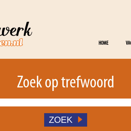
HOME
VA
Zoek op trefwoord
ZOEK