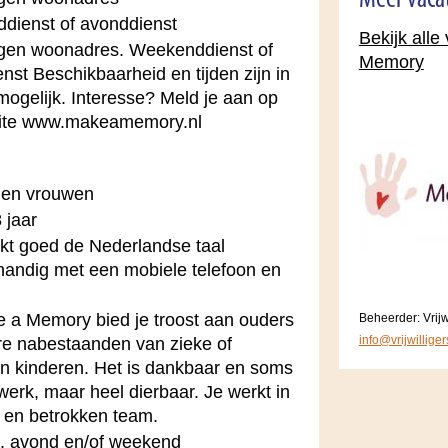
Meer vaca
dienst of avonddienst
Bekijk alle
igen woonadres. Weekenddienst of
Memory
nst Beschikbaarheid en tijden zijn in
mogelijk. Interesse? Meld je aan op
ite www.makeamemory.nl
en vrouwen
 jaar
kt goed de Nederlandse taal
handig met een mobiele telefoon en
 a Memory bied je troost aan ouders
Beheerder: Vrijw
info@vrijwillige
e nabestaanden van zieke of
n kinderen. Het is dankbaar en soms
 werk, maar heel dierbaar. Je werkt in
 en betrokken team.
, avond en/of weekend