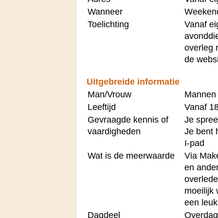
Wanneer
Weekend
Toelichting
Vanaf e
avonddie
overleg 
de webs
Uitgebreide informatie
Man/Vrouw
Mannen 
Leeftijd
Vanaf 18
Gevraagde kennis of
Je spree
vaardigheden
Je bent 
I-pad
Wat is de meerwaarde
Via Make
en ander
overlede
moeilijk
een leuk
Dagdeel
Overdag