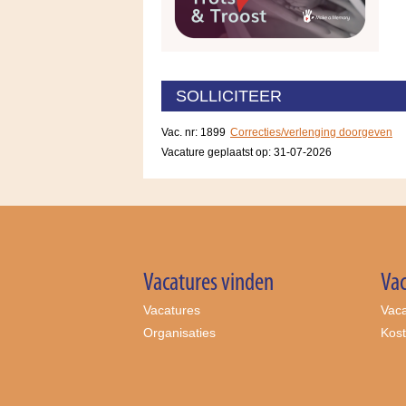
SOLLICITEER
Vac. nr: 1899
Correcties/verlenging doorgeven
Vacature geplaatst op:
31-07-2026
Vacatures vinden
Vac
Vacatures
Vaca
Organisaties
Kos