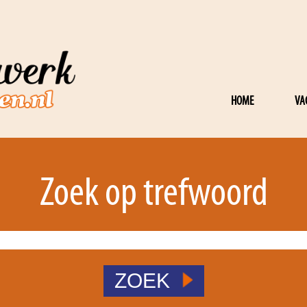
HOME
VA
Zoek op trefwoord
ZOEK