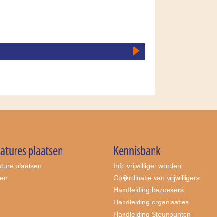
atures plaatsen
Kennisbank
ture plaatsen
Info vrijwilliger worden
ten
Co�rdinatie van vrijwilligers
Handleiding bezoekers
Handleiding organisaties
Handleiding Steunpunten