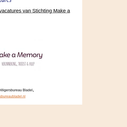
tures
 vacatures van Stichting Make a
,
illigersbureau Bladel
rsbureaubladel.nl