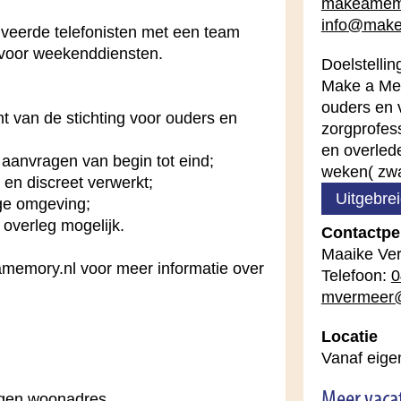
makeamemo
info@make
eerde telefonisten met een team
voor weekenddiensten.
Doelstellin
Make a Mem
ouders en 
t van de stichting voor ouders en
zorgprofess
en overlede
 aanvragen van begin tot eind;
weken( zwa
en discreet verwerkt;
Uitgebrei
ige omgeving;
n overleg mogelijk.
Contactpe
Maaike Ve
emory.nl voor meer informatie over
Telefoon:
0
mvermeer
Locatie
Vanaf eig
igen woonadres