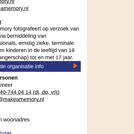
ry.nl
amemory.nl
g:
ory fotografeert op verzoek van
via bemiddeling van
ionals, ernstig zieke, terminale
n kinderen in de leeftijd van 18
ngerschap) tot en met 17 jaar.
de organisatie info
rsonen
rmeer
40-744 04 14 (di, do, vrij)
@makeamemory.nl
en woonadres