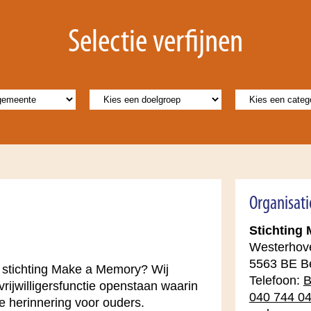
Selectie verfijnen
Organisat
Stichting
Westerhove
5563 BE Be
an stichting Make a Memory? Wij
Telefoon:
B
ijwilligersfunctie openstaan waarin
040 744 04
de herinnering voor ouders.